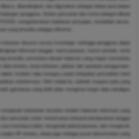
dibaca, dibandingkan, dan digunakan sebagai bahan pencatatan
i kalangan pengguna. Sistem pencarian dan menu kategori dibuat
ISTOGEL mengutamakan kejelasan penyajian, kestabilan akses,
i yang tersedia sebagai referensi.
 keluaran disusun secara kronologis sehingga pengguna dapat
ilengkapi informasi tanggal, nama pasaran, nomor periode, serta
yang tersedia, sementara desain halaman yang ringan membantu
ta terbaru, arsip keluaran, jadwal, dan panduan penggunaan.
t” dalam konteks data mengacu pada ketepatan pencatatan hasil
stikan sebelumnya. Oleh sebab itu, statistik maupun pola yang
oleh gambaran yang lebih jelas mengenai fungsi data sekaligus
menjawab kebutuhan tersebut melalui halaman informasi yang
n fitur pencarian untuk menemukan keluaran berdasarkan tanggal
n cara membaca tabel, mengenali jadwal pasaran, dan mengecek
t angka 4D terbaru, tetapi juga sebagai pusat dokumentasi yang