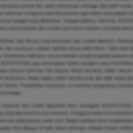
rdasarkan periode dan waktu pembaruan sehingga data lebih mudah 
kan informasi mengenai sejumlah pasaran togel online yang populer d
suai tanggal yang dibutuhkan. Sebagai platform informasi, ALEX
sa nomor periode dan sumber hasil resmi sebelum memakai informas
a Bandar Toto Macau yang terstruktur dan mudah dipahami. Riwayat
 dan menyusun catatan statistik secara lebih efisien. Tabel data d
gi. Pembaruan dilakukan secara berkala mengikuti jadwal pasaran 
. ALEXISTOGEL juga menerapkan sistem navigasi yang memisahkan da
asa mencari informasi Toto Macau. Meski demikian, istilah “akura
berikutnya. Setiap angka undian bersifat acak dan tidak dapat dipa
asi historis. Pendekatan transparan ini membuat pengunjung memper
kemenangan.
, responsif, dan mudah digunakan terus meningkat. ALEXISTOGEL 
arsip yang diperbarui secara konsisten. Pengguna dapat memanfaatka
belumnya tanpa proses yang rumit. Bagian panduan turut menjelaska
Bandar Toto Macau
ini tidak hanya berfungsi sebagai tempat meliha