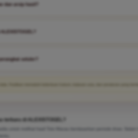
 dan arsip hasil?
di ALEXISTOGEL?
perangkat seluler?
 data. Pastikan mematuhi ketentuan hukum, batasan usia, dan peraturan yang berl
cau terbaru di ALEXISTOGEL?
 untuk melihat hasil Toto Macau berdasarkan periode draw. Selain ha
entu.