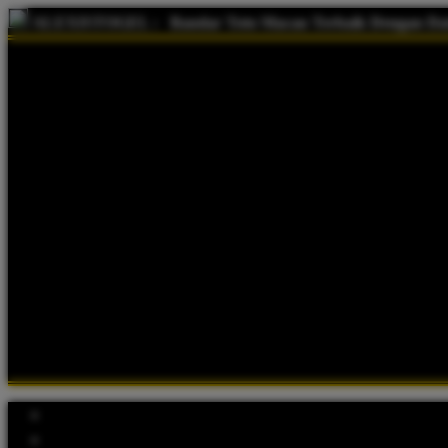
ALEXISTOGEL :
Bandar Toto Macau Terbaik Dengan Dat
Explore Categories
Popular Products