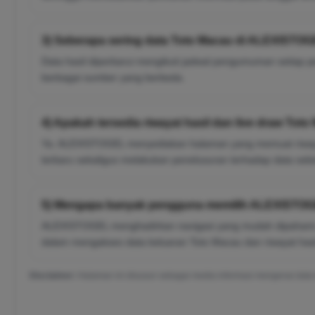
3) Seberapa sering data Toto Macau di ALEXISTOG
Data hasil diperbarui mengikuti jadwal pengumuman setiap 
berbagai sumber yang berbeda.
4) Apakah tersedia riwayat hasil dan live draw T
Ya. ALEXISTOGEL menyediakan halaman yang memuat riwayat d
terbaru sekaligus melakukan penelusuran terhadap data seb
5) Mengapa banyak pengguna memilih ALEXISTOGEL
ALEXISTOGEL menghadirkan navigasi yang mudah dipahami, in
dalam mengakses data keluaran Toto Macau dan riwayat hasi
Disclaimer:
Halaman ini disusun sebagai media informasi mengenai data 