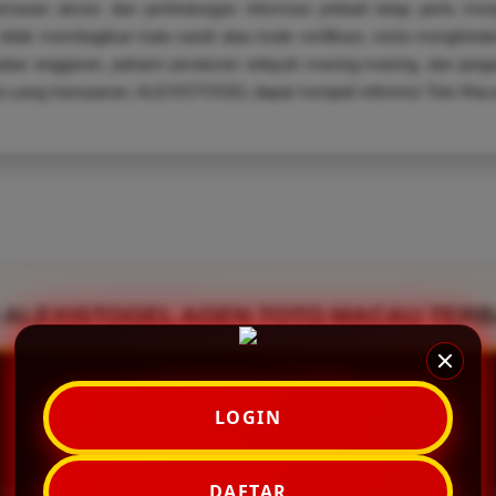
manan akses dan perlindungan informasi pribadi tetap perlu men
 tidak membagikan kata sandi atau kode verifikasi, serta menghin
atas anggaran, pahami peraturan wilayah masing-masing, dan jan
rmasi yang transparan, ALEXISTOGEL dapat menjadi referensi Toto M
 ALEXISTOGEL AGEN TOTO MACAU TER
PUSAT INFORMASI 2026
LOGIN
FAQ
ALEXISTOGEL
DAFTAR
mengenai ALEXISTOGEL, informasi Toto Macau, jadwal pembaruan, liv