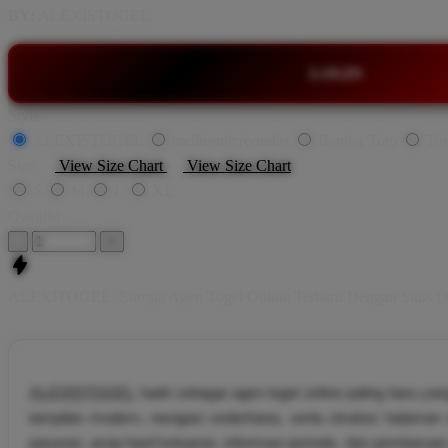
BY:
ALEXISTOGEL.
LOGIN
Style
ALEXISTOGEL
melhormicroondas
Bandar Toto
To
Size
View Size Chart
View Size Chart
S
M
L
XL
Quantity
-
+
ALEXITOGEL: Europa Agen Togel Online Terbaru Dengan Situs D
ALEXISTOGEL
hadir sebagai agen togel online paling baru y
tampilan modern, navigasi sederhana, serta struktur halama
pasaran, arsip hasil keluaran, informasi periode, dan pembar