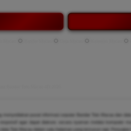
to Macau
Bandar Macau
Data Macau
Keluaran Macau
ata Bandar Toto Macau 4D 2026
ang menyediakan pusat informasi seputar Bandar Toto Macau dan da
n responsif agar dapat diakses secara nyaman melalui komputer 
uan data Toto Macau dalam satu halaman yang tersusun rapi. Penyaji