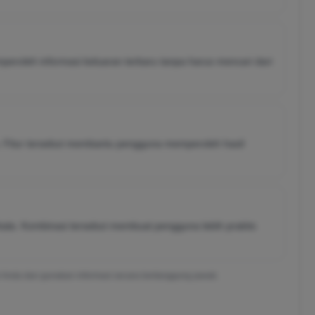
eroleh informasi keluaran terbaru tanpa harus mencari dari
. Fitur tersebut membantu pengguna memperoleh hasil
ala. Kombinasi tersebut membuat pengguna lebih praktis
h Anda dan gunakan informasi secara bertanggung jawab.